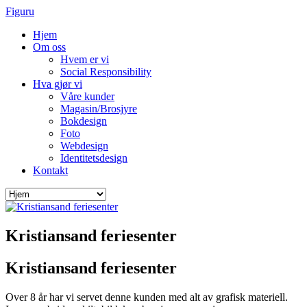
Figuru
Hjem
Om oss
Hvem er vi
Social Responsibility
Hva gjør vi
Våre kunder
Magasin/Brosjyre
Bokdesign
Foto
Webdesign
Identitetsdesign
Kontakt
Kristiansand feriesenter
Kristiansand feriesenter
Over 8 år har vi servet denne kunden med alt av grafisk materiell.