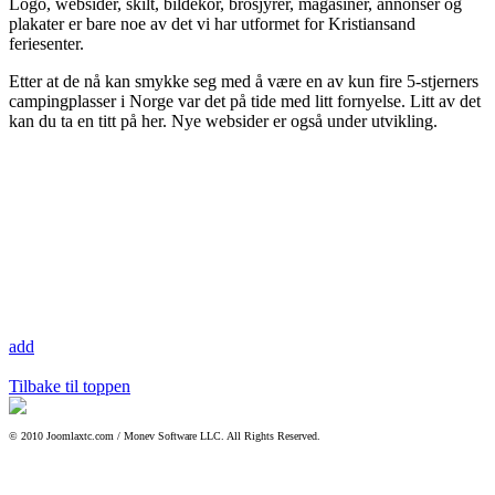
Logo, websider, skilt, bildekor, brosjyrer, magasiner, annonser og
plakater er bare noe av det vi har utformet for Kristiansand
feriesenter.
Etter at de nå kan smykke seg med å være en av kun fire 5-stjerners
campingplasser i Norge var det på tide med litt fornyelse. Litt av det
kan du ta en titt på her. Nye websider er også under utvikling.
add
Tilbake til toppen
© 2010 Joomlaxtc.com / Monev Software LLC. All Rights Reserved.